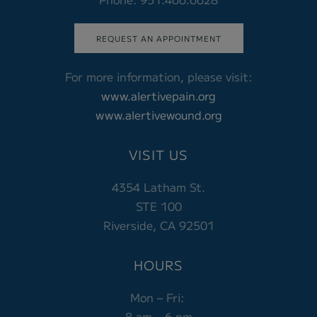
REQUEST AN APPOINTMENT
For more information, please visit:
www.alertivepain.org
www.alertivewound.org
VISIT US
4354 Latham St.
STE 100
Riverside, CA 92501
HOURS
Mon – Fri:
8 am – 6 pm