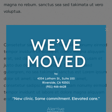
magna no rebum. sanctus sea sed takimata ut vero
voluptua.
×
Consetetur sadipscing elitr, sed diam nonumy eirmod
tempor invidunt ut labore et dolore magna aliquyam
erat, sed diam voluptua. At vero eos et accusam et
justo duo dolores et ea rebum. Stet clita kasd
gubergren, no sea takimata sanctus est Lorem ipsum
dolor sit amet. Lorem ipsum dolor sit amet,
consetetur sadipscing elitr, sed diam nonumy eirmod
tempor invidunt ut labore et dolore magna aliquyam
erat, sed diam voluptua.