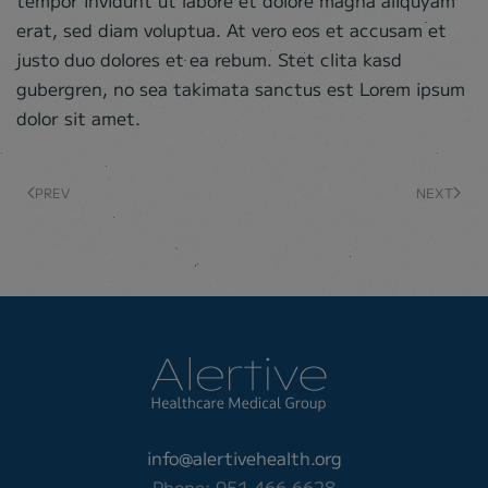
tempor invidunt ut labore et dolore magna aliquyam
erat, sed diam voluptua. At vero eos et accusam et
justo duo dolores et ea rebum. Stet clita kasd
gubergren, no sea takimata sanctus est Lorem ipsum
dolor sit amet.
PREV
NEXT
info@alertivehealth.org
Phone: 951.466.6628